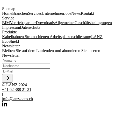
Sitemap
Home
Branchen
Services
Unternehmen
Jobs
News
Kontakt
Service
BIM
Vertriebspartner
Downloads
Allgemeine Geschäftsbedingungen
Impressum
Datenschutz
Produkte
Kabelbahnen
Stromschienen
Arbeitsplatzerschliessung
LANZ
EcoShield
Newsletter
Bleiben Sie auf dem Laufenden und abonnieren Sie unseren
Newsletter.
© LANZ 2024
+41 62 388 21 21
|
info@lanz-oens.ch