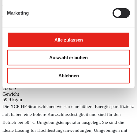
/
Stromschienen
Marketing
/
Blechgekapselte Stromschienen
XCP-HP Transport-
Alle zulassen
Stromschienen Cu - 2000A
Auswahl erlauben
Grösse auswählen
XCP-HP Transport-Stromschienen Cu - 2000A
Schienentyp (BC)
Ablehnen
XCP-HP Cu 2000
Bemessungsstrom
2000 A
Gewicht
59.9 kg/m
Die XCP-HP Stromschienen weisen eine höhere Energiespareffizienz
auf, haben eine höhere Kurzschlussfestigkeit und sind für den
Betrieb bei 50 °C Umgebungstemperatur ausgelegt. Sie sind die
ideale Lösung für Hochleistungsanwendungen, Umgebungen mit