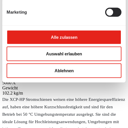
/
Stromschienen
Marketing
/
Blechgekapselte Stromschienen
XCP-HP Transport-
Alle zulassen
Stromschienen Al - 5000A
Auswahl erlauben
Grösse auswählen
XCP-HP Transport-Stromschienen Al - 5000A
Schienentyp (BC)
Ablehnen
XCP-HP Al 5000
Bemessungsstrom
5000 A
Gewicht
102.2 kg/m
Die XCP-HP Stromschienen weisen eine höhere Energiespareffizienz
auf, haben eine höhere Kurzschlussfestigkeit und sind für den
Betrieb bei 50 °C Umgebungstemperatur ausgelegt. Sie sind die
ideale Lösung für Hochleistungsanwendungen, Umgebungen mit