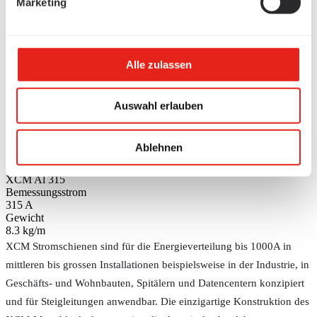
Marketing
/
Stromschienen
/
Blechgekapselte Stromschienen
Alle zulassen
XCM Verteil-Stromschienen Al
- 315A
Auswahl erlauben
Ablehnen
Grösse auswählen
XCM Verteil-Stromschienen Al - 315A
Schienentyp (BC)
XCM Al 315
Bemessungsstrom
315 A
Gewicht
8.3 kg/m
XCM Stromschienen sind für die Energieverteilung bis 1000A in
mittleren bis grossen Installationen beispielsweise in der Industrie, in
Geschäfts- und Wohnbauten, Spitälern und Datencentern konzipiert
und für Steigleitungen anwendbar. Die einzigartige Konstruktion des