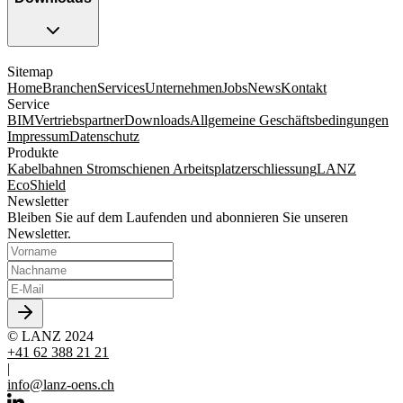
Sitemap
Home
Branchen
Services
Unternehmen
Jobs
News
Kontakt
Service
BIM
Vertriebspartner
Downloads
Allgemeine Geschäftsbedingungen
Impressum
Datenschutz
Produkte
Kabelbahnen
Stromschienen
Arbeitsplatzerschliessung
LANZ
EcoShield
Newsletter
Bleiben Sie auf dem Laufenden und abonnieren Sie unseren
Newsletter.
© LANZ 2024
+41 62 388 21 21
|
info@lanz-oens.ch