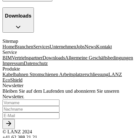
Downloads
Sitemap
Home
Branchen
Services
Unternehmen
Jobs
News
Kontakt
Service
BIM
Vertriebspartner
Downloads
Allgemeine Geschäftsbedingungen
Impressum
Datenschutz
Produkte
Kabelbahnen
Stromschienen
Arbeitsplatzerschliessung
LANZ
EcoShield
Newsletter
Bleiben Sie auf dem Laufenden und abonnieren Sie unseren
Newsletter.
© LANZ 2024
+41 62 388 21 21