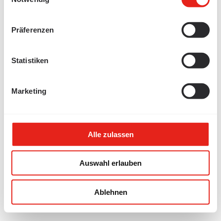
Bleiben Sie auf dem Laufenden und abonnieren Sie unseren
Newsletter.
Präferenzen
Statistiken
© LANZ 2024
+41 62 388 21 21
|
Marketing
info@lanz-oens.ch
Alle zulassen
Auswahl erlauben
Ablehnen