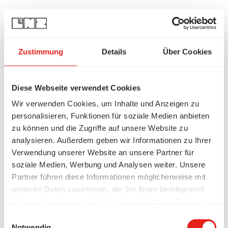
Komponentenfehler
Leider konnte diese Komponente aktuell nicht geladen werden.
Zustimmung
Details
Über Cookies
Klicken Sie hier, um es erneut zu versuchen.
Nochmal versuchen
Diese Webseite verwendet Cookies
404
Wir verwenden Cookies, um Inhalte und Anzeigen zu
personalisieren, Funktionen für soziale Medien anbieten
Seite existiert nicht.
zu können und die Zugriffe auf unsere Website zu
Die Seite, nach der Sie gesucht haben, gibt es nicht.
analysieren. Außerdem geben wir Informationen zu Ihrer
Zur Startseite
Sitemap
Verwendung unserer Website an unsere Partner für
Home
Branchen
Services
Unternehmen
Jobs
News
Kontakt
soziale Medien, Werbung und Analysen weiter. Unsere
Service
Partner führen diese Informationen möglicherweise mit
BIM
Vertriebspartner
Downloads
Allgemeine Geschäftsbedingungen
Impressum
Datenschutz
weiteren Daten zusammen, die Sie ihnen bereitgestellt
Produkte
haben oder die sie im Rahmen Ihrer Nutzung der Dienste
Kabelbahnen
Stromschienen
Arbeitsplatzerschliessung
LANZ
gesammelt haben.
EcoShield
Einwilligungsauswahl
Newsletter
Notwendig