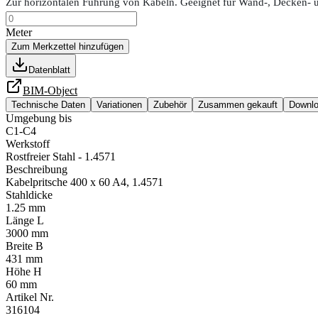
Zur horizontalen Führung von Kabeln. Geeignet für Wand-, Decken- 
Meter
Zum Merkzettel hinzufügen
Datenblatt
BIM-Object
Technische Daten
Variationen
Zubehör
Zusammen gekauft
Downl
Umgebung bis
C1-C4
Werkstoff
Rostfreier Stahl - 1.4571
Beschreibung
Kabelpritsche 400 x 60 A4, 1.4571
Stahldicke
1.25 mm
Länge L
3000 mm
Breite B
431 mm
Höhe H
60 mm
Artikel Nr.
316104