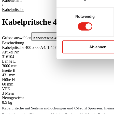
Kabelleitern
/
Kabelpritsche
Einwilligungsauswahl
Notwendig
Kabelpritsche 400 x 60 A4, 1.45
Grösse auswählen
Kabelpritsche 400 x 60 A4, 1.4571
Beschreibung
Ablehnen
Kabelpritsche 400 x 60 A4, 1.4571
Artikel Nr.
316104
Länge L
3000 mm
Breite B
431 mm
Höhe H
60 mm
VPE
3
Meter
Nettogewicht
9.5 kg
Kabelpritsche mit Seitenwandlochungen und C-Profil Sprossen. Ineina