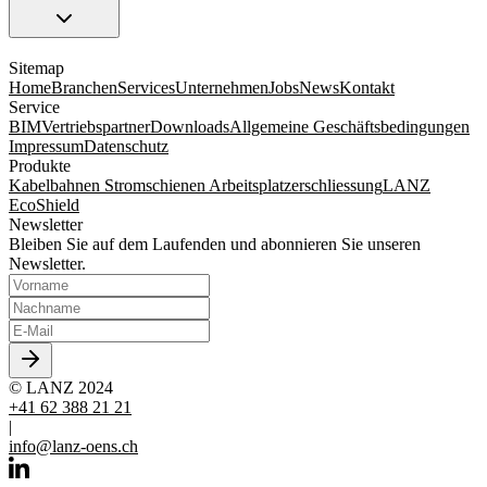
Sitemap
Home
Branchen
Services
Unternehmen
Jobs
News
Kontakt
Service
BIM
Vertriebspartner
Downloads
Allgemeine Geschäftsbedingungen
Impressum
Datenschutz
Produkte
Kabelbahnen
Stromschienen
Arbeitsplatzerschliessung
LANZ
EcoShield
Newsletter
Bleiben Sie auf dem Laufenden und abonnieren Sie unseren
Newsletter.
© LANZ 2024
+41 62 388 21 21
|
info@lanz-oens.ch