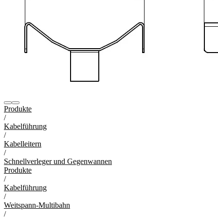
Produkte
/
Kabelführung
/
Kabelleitern
/
Schnellverleger und Gegenwannen
Produkte
/
Kabelführung
/
Weitspann-Multibahn
/