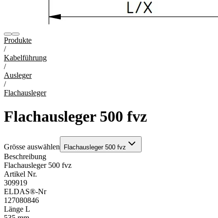
Produkte
/
Kabelführung
/
Ausleger
/
Flachausleger
Flachausleger 500 fvz
Grösse auswählen
Flachausleger 500 fvz
Beschreibung
Flachausleger 500 fvz
Artikel Nr.
309919
ELDAS®-Nr
127080846
Länge L
535 mm