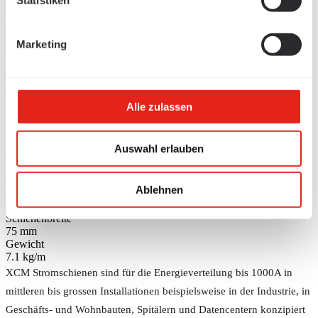
Statistiken
/
Stromschienen
/
Marketing
Blechgekapselte Stromschienen
XCM Transport-
Stromschienen Al - 160A
Alle zulassen
Auswahl erlauben
Grösse auswählen
XCM Transport-Stromschienen Al - 160A
Schienentyp (BC)
XCM Al 160
Ablehnen
Bemessungsstrom
160 A
Schienenbreite
75 mm
Gewicht
7.1 kg/m
XCM Stromschienen sind für die Energieverteilung bis 1000A in
mittleren bis grossen Installationen beispielsweise in der Industrie, in
Geschäfts- und Wohnbauten, Spitälern und Datencentern konzipiert