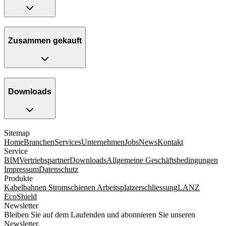
Zusammen gekauft
Downloads
Sitemap
Home
Branchen
Services
Unternehmen
Jobs
News
Kontakt
Service
BIM
Vertriebspartner
Downloads
Allgemeine Geschäftsbedingungen
Impressum
Datenschutz
Produkte
Kabelbahnen
Stromschienen
Arbeitsplatzerschliessung
LANZ
EcoShield
Newsletter
Bleiben Sie auf dem Laufenden und abonnieren Sie unseren
Newsletter.