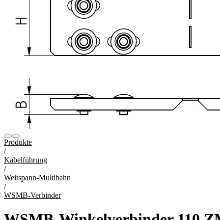
Produkte
/
Kabelführung
/
Weitspann-Multibahn
/
WSMB-Verbinder
WSMB-Winkelverbinder 110 