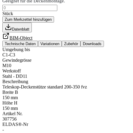
Geeignet für die Deckenmontage.
Stück
Zum Merkzettel hinzufügen
Datenblatt
BIM-Object
Technische Daten
Variationen
Zubehör
Downloads
Umgebung bis
C1-C3
Gewindegrösse
M10
Werkstoff
Stahl - DD11
Beschreibung
Teleskop-Deckenstütze standard 200-350 fvz
Breite B
150 mm
Höhe H
150 mm
Artikel Nr.
307756
ELDAS®-Nr
-