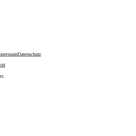
mpressum
Datenschutz
eld
er.