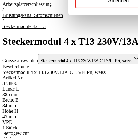
Ablehnen
Arbeitsplatzerschliessung
/
Brüstungskanal-Stromschienen
/
Steckermodule 4xT13
Steckermodul 4 x T13 230V/13A-
Grösse auswählen
Steckermodul 4 x T13 230V/13A-C LS/FI Pri, weiss
Beschreibung
Steckermodul 4 x T13 230V/13A-C LS/FI Pri, weiss
Artikel Nr.
373806
Länge L
385 mm
Breite B
84 mm
Höhe H
45 mm
VPE
1
Stück
Nettogewicht