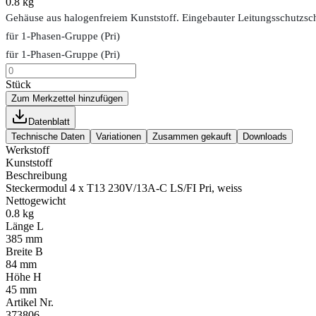
0.8 kg
Gehäuse aus halogenfreiem Kunststoff. Eingebauter Leitungsschutzsch
für 1-Phasen-Gruppe (Pri)
für 1-Phasen-Gruppe (Pri)
Stück
Zum Merkzettel hinzufügen
Datenblatt
Technische Daten
Variationen
Zusammen gekauft
Downloads
Werkstoff
Kunststoff
Beschreibung
Steckermodul 4 x T13 230V/13A-C LS/FI Pri, weiss
Nettogewicht
0.8 kg
Länge L
385 mm
Breite B
84 mm
Höhe H
45 mm
Artikel Nr.
373806