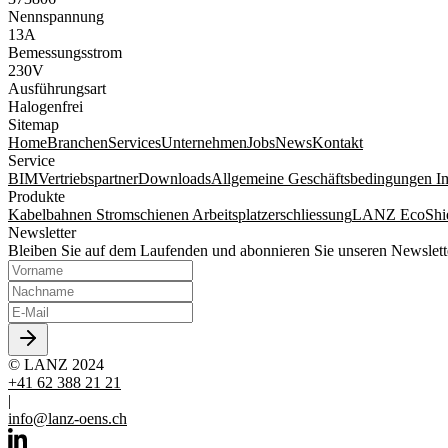
Nennspannung
13A
Bemessungsstrom
230V
Ausführungsart
Halogenfrei
Sitemap
Home
Branchen
Services
Unternehmen
Jobs
News
Kontakt
Service
BIM
Vertriebspartner
Downloads
Allgemeine Geschäftsbedingungen
I
Produkte
Kabelbahnen
Stromschienen
Arbeitsplatzerschliessung
LANZ EcoShi
Newsletter
Bleiben Sie auf dem Laufenden und abonnieren Sie unseren Newslett
© LANZ 2024
+41 62 388 21 21
|
info@lanz-oens.ch