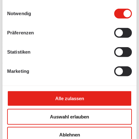
gesammelt haben.
Einwilligungsauswahl
Notwendig
Präferenzen
Produkte
/
Kabelführung
/
Statistiken
Stahlbau
/
Spannelemente
Marketing
Spannelement 165-215 fvz
Beschreibung
Alle zulassen
Spannelement 165-215 fvz
Artikel Nr.
309936
Auswahl erlauben
ELDAS®-Nr
127088826
Länge L
Ablehnen
100 mm