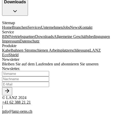
Downloads
Sitemap
Home
Branchen
Services
Unternehmen
Jobs
News
Kontakt
Service
BIM
Vertriebspartner
Downloads
Allgemeine Geschäftsbedingungen
Impressum
Datenschutz
Produkte
Kabelbahnen
Stromschienen
Arbeitsplatzerschliessung
LANZ
EcoShield
Newsletter
Bleiben Sie auf dem Laufenden und abonnieren Sie unseren
Newsletter.
© LANZ 2024
+41 62 388 21 21
|
info@lanz-oens.ch