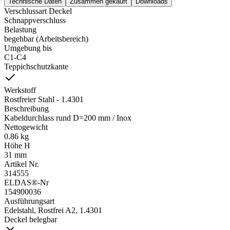
Technische Daten
Zusammen gekauft
Downloads
Verschlussart Deckel
Schnappverschluss
Belastung
begehbar (Arbeitsbereich)
Umgebung bis
C1-C4
Teppichschutzkante
Werkstoff
Rostfreier Stahl - 1.4301
Beschreibung
Kabeldurchlass rund D=200 mm / Inox
Nettogewicht
0.86 kg
Höhe H
31 mm
Artikel Nr.
314555
ELDAS®-Nr
154900036
Ausführungsart
Edelstahl, Rostfrei A2, 1.4301
Deckel belegbar