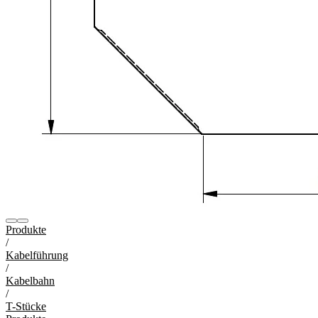
Produkte
/
Kabelführung
/
Kabelbahn
/
T-Stücke