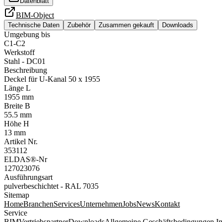
Datenblatt
BIM-Object
Technische Daten
Zubehör
Zusammen gekauft
Downloads
Umgebung bis
C1-C2
Werkstoff
Stahl - DC01
Beschreibung
Deckel für U-Kanal 50 x 1955
Länge L
1955 mm
Breite B
55.5 mm
Höhe H
13 mm
Artikel Nr.
353112
ELDAS®-Nr
127023076
Ausführungsart
pulverbeschichtet - RAL 7035
Sitemap
Home
Branchen
Services
Unternehmen
Jobs
News
Kontakt
Service
BIM
Vertriebspartner
Downloads
Allgemeine Geschäftsbedingungen
I