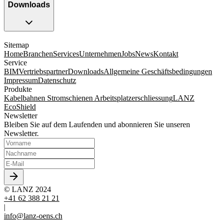
Downloads
Sitemap
Home
Branchen
Services
Unternehmen
Jobs
News
Kontakt
Service
BIM
Vertriebspartner
Downloads
Allgemeine Geschäftsbedingungen
Impressum
Datenschutz
Produkte
Kabelbahnen
Stromschienen
Arbeitsplatzerschliessung
LANZ
EcoShield
Newsletter
Bleiben Sie auf dem Laufenden und abonnieren Sie unseren
Newsletter.
© LANZ 2024
+41 62 388 21 21
|
info@lanz-oens.ch