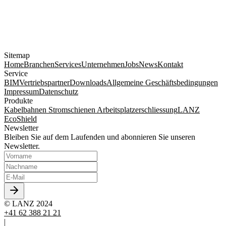
Sitemap
Home
Branchen
Services
Unternehmen
Jobs
News
Kontakt
Service
BIM
Vertriebspartner
Downloads
Allgemeine Geschäftsbedingungen
Impressum
Datenschutz
Produkte
Kabelbahnen
Stromschienen
Arbeitsplatzerschliessung
LANZ
EcoShield
Newsletter
Bleiben Sie auf dem Laufenden und abonnieren Sie unseren
Newsletter.
© LANZ 2024
+41 62 388 21 21
|