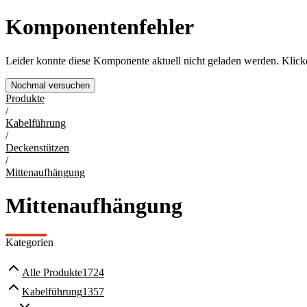
Komponentenfehler
Leider konnte diese Komponente aktuell nicht geladen werden. Klicke
Nochmal versuchen
Produkte
/
Kabelführung
/
Deckenstützen
/
Mittenaufhängung
Mittenaufhängung
Kategorien
Alle
Produkte
1724
Kabelführung
1357