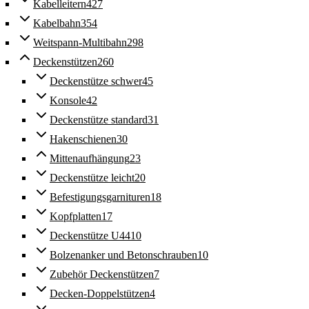
Kabelleitern
427
Kabelbahn
354
Weitspann-Multibahn
298
Deckenstützen
260
Deckenstütze schwer
45
Konsole
42
Deckenstütze standard
31
Hakenschienen
30
Mittenaufhängung
23
Deckenstütze leicht
20
Befestigungsgarnituren
18
Kopfplatten
17
Deckenstütze U44
10
Bolzenanker und Betonschrauben
10
Zubehör Deckenstützen
7
Decken-Doppelstützen
4