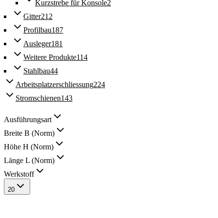
Kurzstrebe für Konsole
2
Gitter
212
Profilbau
187
Ausleger
181
Weitere Produkte
114
Stahlbau
44
Arbeitsplatzerschliessung
224
Stromschienen
143
Ausführungsart
Breite B (Norm)
Höhe H (Norm)
Länge L (Norm)
Werkstoff
20