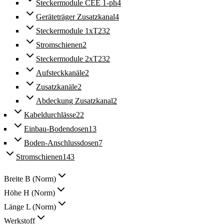
Steckermodule CEE 1-ph
4
Geräteträger Zusatzkanal
4
Steckermodule 1xT23
2
Stromschienen
2
Steckermodule 2xT23
2
Aufsteckkanäle
2
Zusatzkanäle
2
Abdeckung Zusatzkanal
2
Kabeldurchlässe
22
Einbau-Bodendosen
13
Boden-Anschlussdosen
7
Stromschienen
143
Breite B (Norm)
Höhe H (Norm)
Länge L (Norm)
Werkstoff