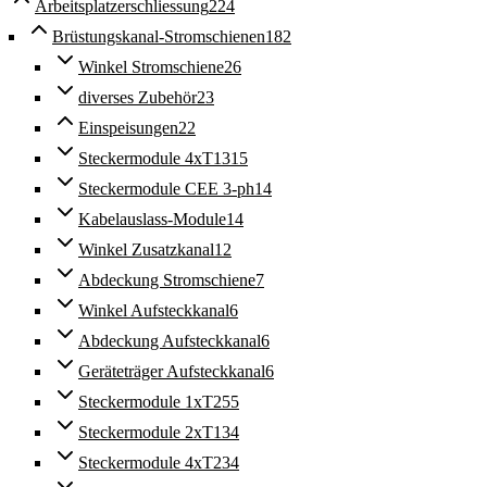
Arbeitsplatzerschliessung
224
Brüstungskanal-Stromschienen
182
Winkel Stromschiene
26
diverses Zubehör
23
Einspeisungen
22
Steckermodule 4xT13
15
Steckermodule CEE 3-ph
14
Kabelauslass-Module
14
Winkel Zusatzkanal
12
Abdeckung Stromschiene
7
Winkel Aufsteckkanal
6
Abdeckung Aufsteckkanal
6
Geräteträger Aufsteckkanal
6
Steckermodule 1xT25
5
Steckermodule 2xT13
4
Steckermodule 4xT23
4