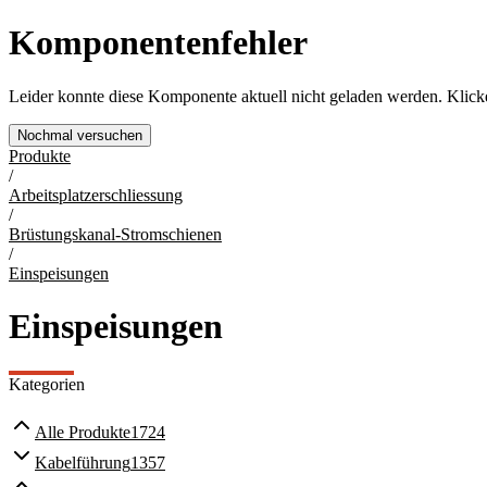
Komponentenfehler
Leider konnte diese Komponente aktuell nicht geladen werden. Klicke
Nochmal versuchen
Produkte
/
Arbeitsplatzerschliessung
/
Brüstungskanal-Stromschienen
/
Einspeisungen
Einspeisungen
Kategorien
Alle
Produkte
1724
Kabelführung
1357