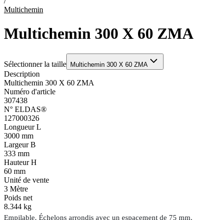
/
Multichemin
Multichemin 300 X 60 ZMA
Sélectionner la taille
Multichemin 300 X 60 ZMA
Description
Multichemin 300 X 60 ZMA
Numéro d'article
307438
N° ELDAS®
127000326
Longueur L
3000 mm
Largeur B
333 mm
Hauteur H
60 mm
Unité de vente
3
Mètre
Poids net
8.344 kg
Empilable. Échelons arrondis avec un espacement de 75 mm.