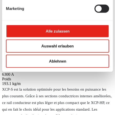
/
Barres conductrices
Marketing
/
Barres conductrices blindées par tôle
Barres omnibus XCP-S Cu -
Alle zulassen
6300 A
Auswahl erlauben
Sélectionner la taille
Barres omnibus XCP-S Cu - 6300 A
Type de rail
Ablehnen
XCP-S Cu 6300
Courant nominal
6300 A
Poids
193.1 kg/m
XCP-S est la solution optimisée pour les besoins en puissance les
plus courants. Grâce à ses sections conductrices internes améliorées,
ce rail conducteur est plus léger et plus compact que le XCP-HP, ce
qui en fait le choix idéal pour les applications standard. Les