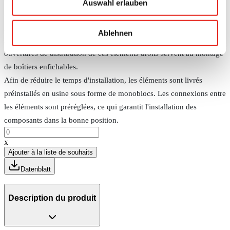
Auswahl erlauben
Elles constituent la solution idéale pour les applications à haute
puissance, les environnements à températures élevées et les
Ablehnen
installations nécessitant une efficacité énergétique élevée. Les
ouvertures de distribution de ces éléments droits servent au montage
de boîtiers enfichables.
Afin de réduire le temps d'installation, les éléments sont livrés
préinstallés en usine sous forme de monoblocs. Les connexions entre
les éléments sont préréglées, ce qui garantit l'installation des
composants dans la bonne position.
x
Ajouter à la liste de souhaits
Datenblatt
Description du produit