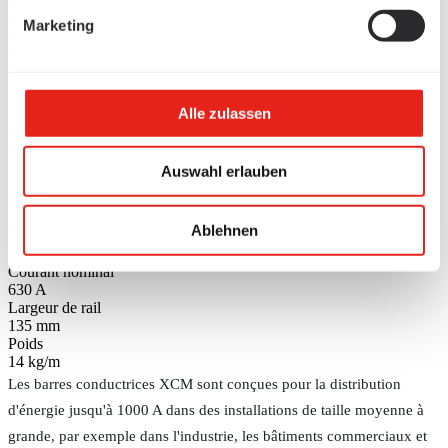
/
Marketing
Barres conductrices
/
Barres conductrices blindées par tôle
Barres omnibus XCM en
Alle zulassen
aluminium - 630 A
Auswahl erlauben
Sélectionner la taille
Barres omnibus XCM en aluminium - 630 A
Ablehnen
Type de rail
XCM Al 630
Courant nominal
630 A
Largeur de rail
135 mm
Poids
14 kg/m
Les barres conductrices XCM sont conçues pour la distribution
d'énergie jusqu'à 1000 A dans des installations de taille moyenne à
grande, par exemple dans l'industrie, les bâtiments commerciaux et