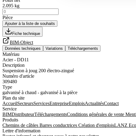
Poids net
2.095 kg
Pièce
Ajouter à la liste de souhaits
Fiche technique
BIM-Object
Données techniques
Variations
Téléchargements
Matériau
Acier - DD11
Description
Suspension à joug 200 électro-zingué
Numéro d'article
309480
Type
galvanisé à chaud - galvanisé à la pièce
Plan du site
Accueil
Secteurs
Services
Entreprise
Emplois
Actualités
Contact
Service
BIM
Distributeur
Téléchargements
Conditions générales de vente
Menti
Produits
Chemins de câbles
Barres conductrices
Création d'emplois
LANZ Eco
Lettre d'information