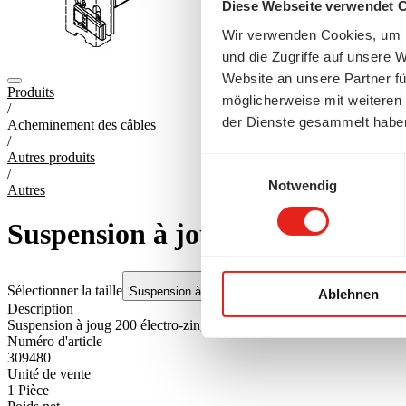
Diese Webseite verwendet 
Wir verwenden Cookies, um I
und die Zugriffe auf unsere 
Website an unsere Partner fü
Produits
möglicherweise mit weiteren
/
der Dienste gesammelt habe
Acheminement des câbles
/
Autres produits
Einwilligungsauswahl
/
Notwendig
Autres
Suspension à joug 200 électro-z
Sélectionner la taille
Suspension à joug 200 électro-zingué
Ablehnen
Description
Suspension à joug 200 électro-zingué
Numéro d'article
309480
Unité de vente
1
Pièce