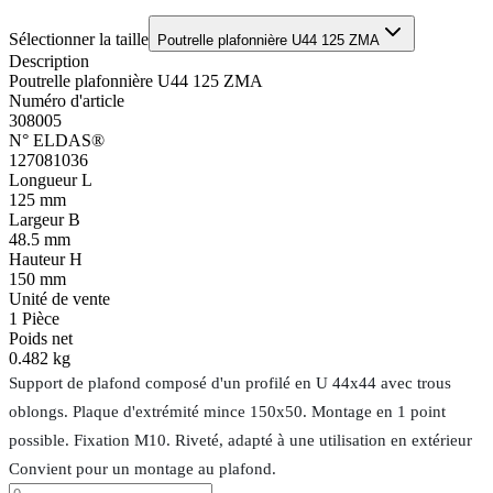
Sélectionner la taille
Poutrelle plafonnière U44 125 ZMA
Description
Poutrelle plafonnière U44 125 ZMA
Numéro d'article
308005
N° ELDAS®
127081036
Longueur L
125 mm
Largeur B
48.5 mm
Hauteur H
150 mm
Unité de vente
1
Pièce
Poids net
0.482 kg
Support de plafond composé d'un profilé en U 44x44 avec trous
oblongs. Plaque d'extrémité mince 150x50. Montage en 1 point
possible. Fixation M10. Riveté, adapté à une utilisation en extérieur
Convient pour un montage au plafond.