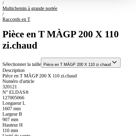
/
Multichemin à grande portée
/
Raccords en T
Pièce en T MÀGP 200 X 110
zi.chaud
Sélectionner la taille
Pièce en T MÀGP 200 X 110 zi.chaud
Description
Pièce en T MÀGP 200 X 110 zi.chaud
Numéro d'article
320121
N° ELDAS®
127005066
Longueur L
1607 mm
Largeur B
907 mm
Hauteur H
110 mm
Unité de vente