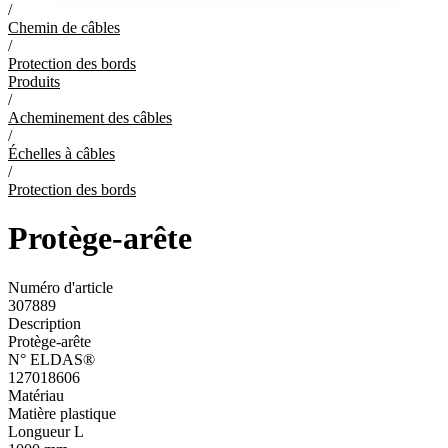
/
Chemin de câbles
/
Protection des bords
Produits
/
Acheminement des câbles
/
Échelles à câbles
/
Protection des bords
Protège-arête
Numéro d'article
307889
Description
Protège-arête
N° ELDAS®
127018606
Matériau
Matière plastique
Longueur L