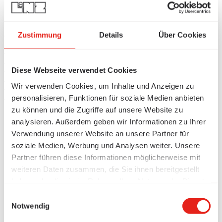
Zustimmung
Details
Über Cookies
Produits
/
Raccordement des postes de travail
/
Diese Webseite verwendet Cookies
Rails électriques pour canal d'allège
Wir verwenden Cookies, um Inhalte und Anzeigen zu
/
Support d'appareils Canal enfichable
personalisieren, Funktionen für soziale Medien anbieten
zu können und die Zugriffe auf unsere Website zu
Support d'appareillage vers le
analysieren. Außerdem geben wir Informationen zu Ihrer
Verwendung unserer Website an unsere Partner für
bas FLF, blanc
soziale Medien, Werbung und Analysen weiter. Unsere
Partner führen diese Informationen möglicherweise mit
weiteren Daten zusammen, die Sie ihnen bereitgestellt
Sélectionner la taille
Support d'appareillage vers le bas FLF, blanc
Description
haben oder die sie im Rahmen Ihrer Nutzung der Dienste
Support d'appareillage vers le bas FLF, blanc
gesammelt haben.
Einwilligungsauswahl
Numéro d'article
373830
Notwendig
Longueur L