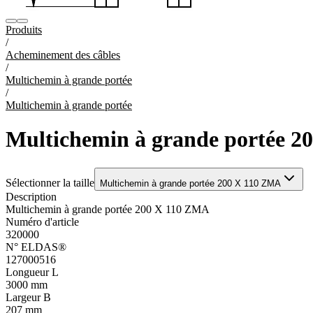
Produits
/
Acheminement des câbles
/
Multichemin à grande portée
/
Multichemin à grande portée
Multichemin à grande portée 
Sélectionner la taille
Multichemin à grande portée 200 X 110 ZMA
Description
Multichemin à grande portée 200 X 110 ZMA
Numéro d'article
320000
N° ELDAS®
127000516
Longueur L
3000 mm
Largeur B
207 mm