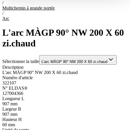
/
Multichemin à grande portée
/
Arc
L'arc MÀGP 90° NW 200 X 60
zi.chaud
Sélectionner la taille
L'arc MÀGP 90° NW 200 X 60 zi.chaud
Description
L'arc MÀGP 90° NW 200 X 60 zi.chaud
Numéro d'article
322107
N° ELDAS®
127004366
Longueur L
907 mm
Largeur B
907 mm
Hauteur H
60 mm
Unité de vente