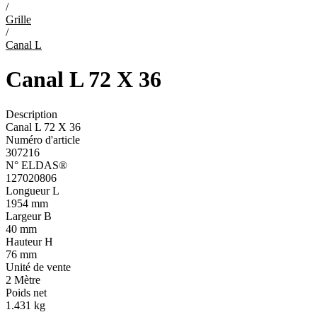
/
Grille
/
Canal L
Canal L 72 X 36
Description
Canal L 72 X 36
Numéro d'article
307216
N° ELDAS®
127020806
Longueur L
1954 mm
Largeur B
40 mm
Hauteur H
76 mm
Unité de vente
2
Mètre
Poids net
1.431 kg