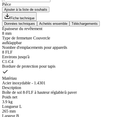
Pièce
Ajouter à la liste de souhaits
Fiche technique
Données techniques
Achetés ensemble
Téléchargements
Épaisseur du revêtement
8 mm
Type de fermeture Couvercle
aufklappbar
Nombre d'emplacements pour appareils
8 FLF
Environs jusqu'à
C1-C4
Bordure de protection pour tapis
Matériau
Acier inoxydable - 1.4301
Description
Boîte de sol 8-FLF à hauteur réglable/à paver
Poids net
3.9 kg
Longueur L
265 mm
Largeur B