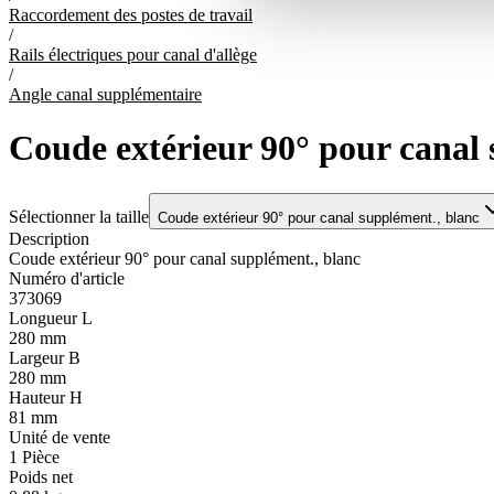
Raccordement des postes de travail
/
Rails électriques pour canal d'allège
/
Angle canal supplémentaire
Coude extérieur 90° pour canal 
Sélectionner la taille
Coude extérieur 90° pour canal supplément., blanc
Description
Coude extérieur 90° pour canal supplément., blanc
Numéro d'article
373069
Longueur L
280 mm
Largeur B
280 mm
Hauteur H
81 mm
Unité de vente
1
Pièce
Poids net