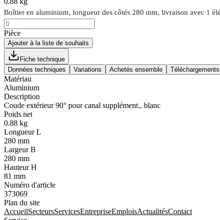
0.88 kg
Boîtier en aluminium, longueur des côtés 280 mm, livraison avec 1 él
Pièce
Ajouter à la liste de souhaits
Fiche technique
Données techniques
Variations
Achetés ensemble
Téléchargements
Matériau
Aluminium
Description
Coude extérieur 90° pour canal supplément., blanc
Poids net
0.88 kg
Longueur L
280 mm
Largeur B
280 mm
Hauteur H
81 mm
Numéro d'article
373069
Plan du site
Accueil
Secteurs
Services
Entreprise
Emplois
Actualités
Contact