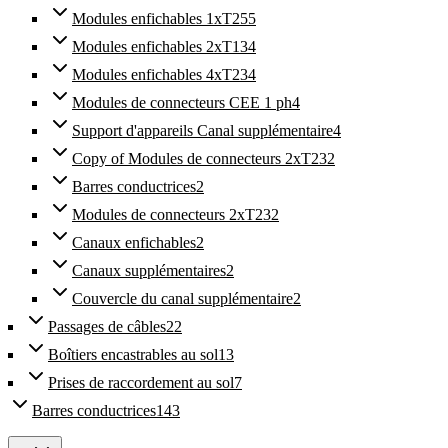
Modules enfichables 1xT25
5
Modules enfichables 2xT13
4
Modules enfichables 4xT23
4
Modules de connecteurs CEE 1 ph
4
Support d'appareils Canal supplémentaire
4
Copy of Modules de connecteurs 2xT23
2
Barres conductrices
2
Modules de connecteurs 2xT23
2
Canaux enfichables
2
Canaux supplémentaires
2
Couvercle du canal supplémentaire
2
Passages de câbles
22
Boîtiers encastrables au sol
13
Prises de raccordement au sol
7
Barres conductrices
143