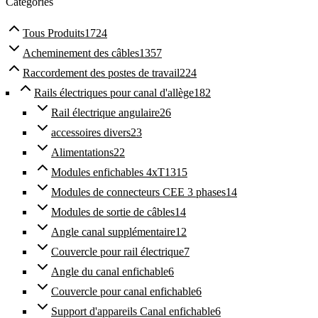
Catégories
Tous
Produits
1724
Acheminement des câbles
1357
Raccordement des postes de travail
224
Rails électriques pour canal d'allège
182
Rail électrique angulaire
26
accessoires divers
23
Alimentations
22
Modules enfichables 4xT13
15
Modules de connecteurs CEE 3 phases
14
Modules de sortie de câbles
14
Angle canal supplémentaire
12
Couvercle pour rail électrique
7
Angle du canal enfichable
6
Couvercle pour canal enfichable
6
Support d'appareils Canal enfichable
6