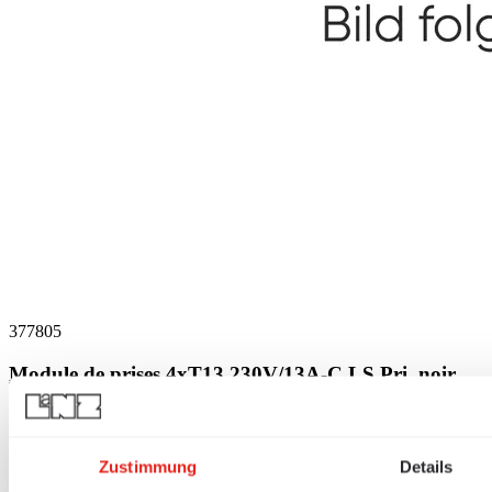
377805
Module de prises 4xT13 230V/13A-C LS Pri, noir
Matière plastique
Zustimmung
Details