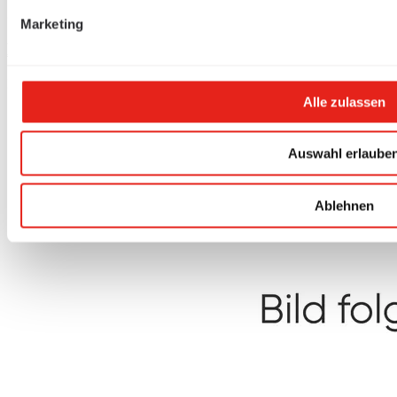
377806
Marketing
Module de prises 4xT13 230V/13A-C LS/FI Pri, noir
Matière plastique
Alle zulassen
Auswahl erlaube
Ablehnen